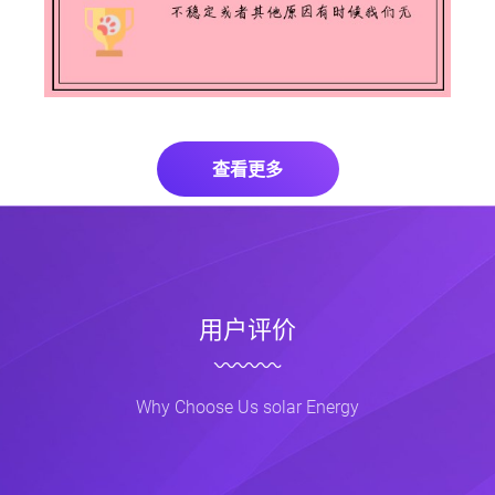
查看更多
用户评价
Why Choose Us solar Energy