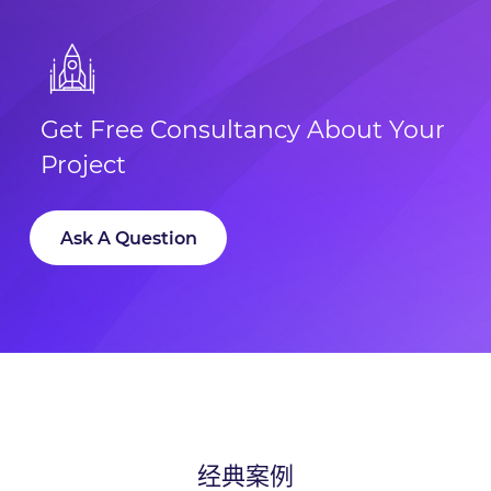
Get Free Consultancy About Your
Project
Ask A Question
经典案例