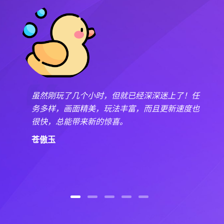
友一
虽然刚玩了几个小时，但就已经深深迷上了！任
让人
务多样，画面精美，玩法丰富，而且更新速度也
很快，总能带来新的惊喜。
苍傲玉