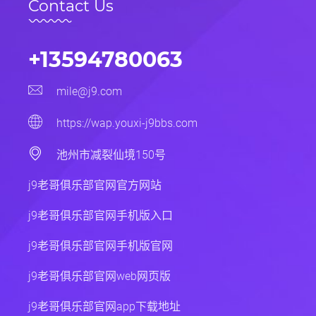
Contact Us
+13594780063
mile@j9.com
https://wap.youxi-j9bbs.com
池州市减裂仙境150号
j9老哥俱乐部官网官方网站
j9老哥俱乐部官网手机版入口
j9老哥俱乐部官网手机版官网
j9老哥俱乐部官网web网页版
j9老哥俱乐部官网app下载地址