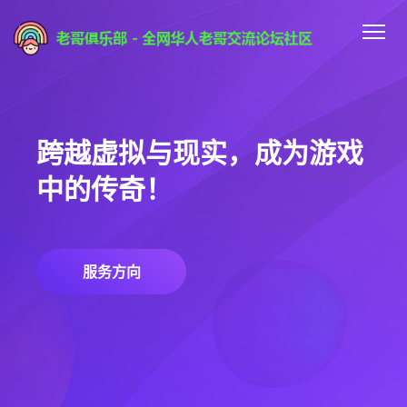
跨越虚拟与现实，成为游戏
中的传奇！
服务方向