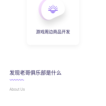
游戏周边商品开发
发现老哥俱乐部是什么
About Us